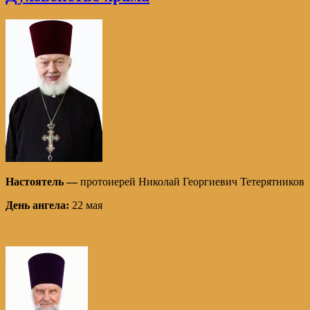
Настоятель —
протоиерей Николай Георгиевич Тетерятников
День ангела:
22 мая